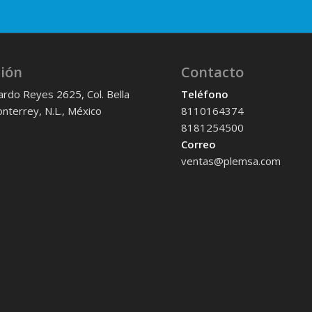
ción
Contacto
ardo Reyes 2625, Col. Bella
Teléfono
onterrey, N.L., México
8110164374
8181254500
Correo
ventas@plemsa.com